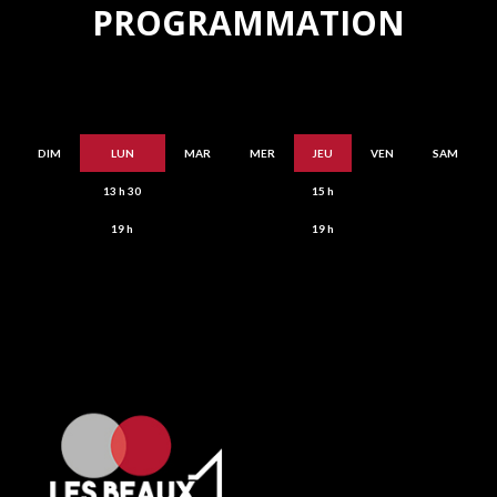
PROGRAMMATION
DIM
LUN
MAR
MER
JEU
VEN
SAM
13 h 30
15 h
19 h
19 h