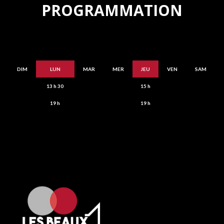
PROGRAMMATION
DIM
LUN
MAR
MER
JEU
VEN
SAM
13 h 30
15 h
19 h
19 h