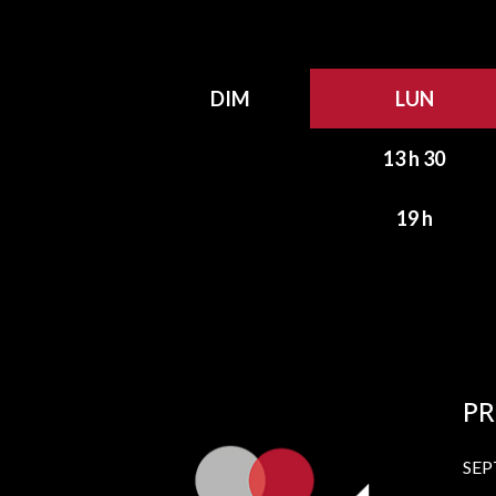
DIM
LUN
13 h 30
19 h
P
SEP