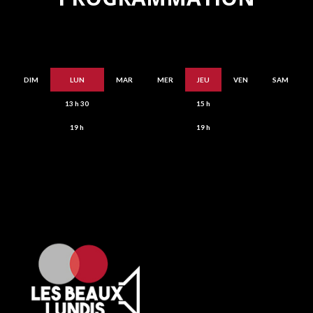
DIM
LUN
MAR
MER
JEU
VEN
SAM
13 h 30
15 h
19 h
19 h